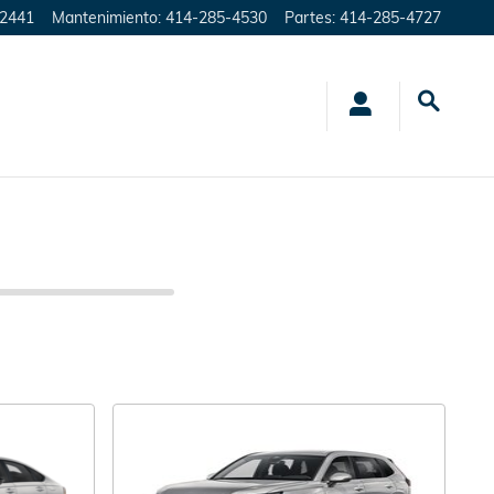
-2441
Mantenimiento
:
414-285-4530
Partes
:
414-285-4727