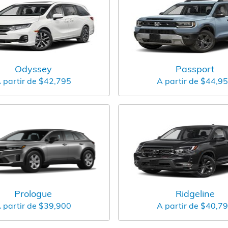
Odyssey
Passport
 partir de
$42,795
A partir de
$44,9
Prologue
Ridgeline
 partir de
$39,900
A partir de
$40,7