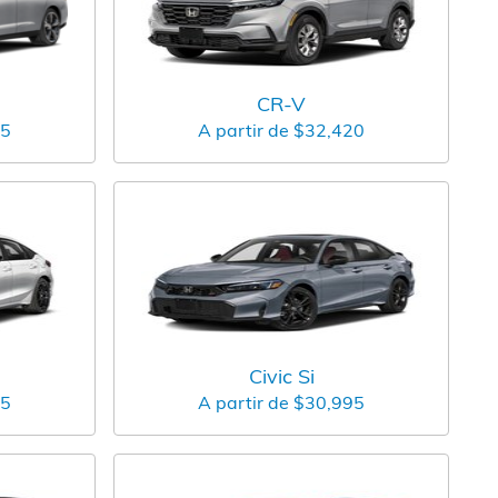
CR-V
95
A partir de
$32,420
Civic Si
95
A partir de
$30,995