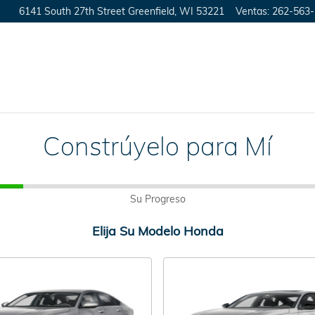
6141 South 27th Street
Greenfield
,
WI
53221
Ventas
:
262-563
Constrúyelo para Mí
Su Progreso
Elija Su Modelo Honda